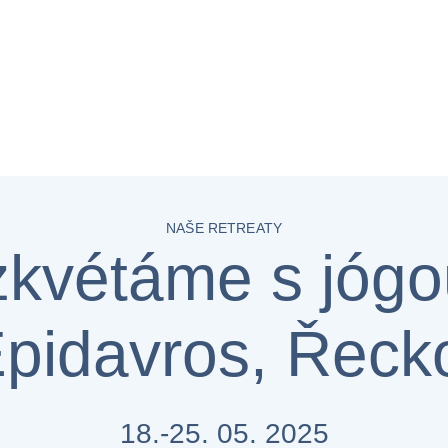
NAŠE RETREATY
zkvétáme s jógou
pidavros, Řeck
18.-25. 05. 2025