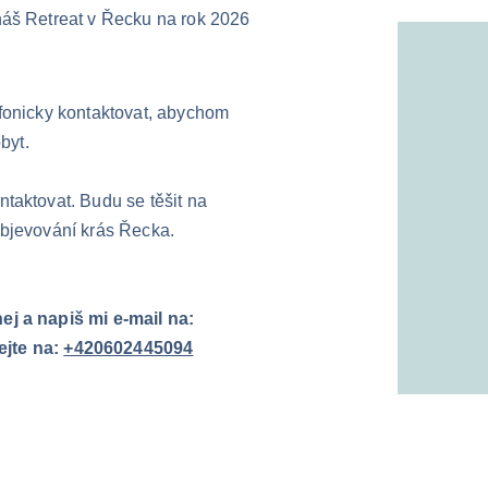
náš Retreat v Řecku na rok 2026 
fonicky kontaktovat, abychom 
byt.
taktovat. Budu se těšit na 
objevování krás Řecka.
j a napiš mi e-mail na: 
jte na: 
+420602445094