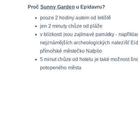
Proč 
Sunny Garden
 u Epidavru?
pouze 2 hodiny autem od letiště
jen 2 minuty chůze od pláže
v blízkosti jsou zajímavé památky - napříkla
nejznámějších archeologických nalezišť Eid
přímořské městečko Nafplio
5 minut chůze od hotelu je také možnost šno
potopeného města