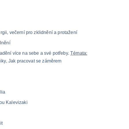
rgii, večerní pro zklidnění a protažení
lnění
dění více na sebe a své potřeby. 
Témata:
niky, Jak pracovat se záměrem
 
lia
ou Kalevizaki
it