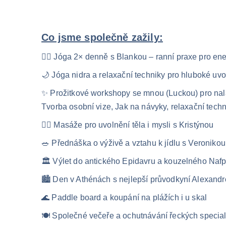
Co jsme společně zažily:
🧘‍♀️ Jóga 2× denně s Blankou – ranní praxe pro ene
🌙 Jóga nidra a relaxační techniky pro hluboké uvo
✨ Prožitkové workshopy se mnou (Luckou) pro nala
Tvorba osobní vize, Jak na návyky, relaxační tech
💆‍♀️ Masáže pro uvolnění těla i mysli s Kristýnou
🥗 Přednáška o výživě a vztahu k jídlu s Veronikou
🏛️ Výlet do antického Epidavru a kouzelného Nafp
🏙️ Den v Athénách s nejlepší průvodkyní Alexandr
🌊 Paddle board a koupání na plážích i u skal
🍽️ Společné večeře a ochutnávání řeckých special