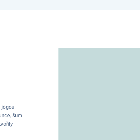
 
jógou, 
unce, šum 
vořily 