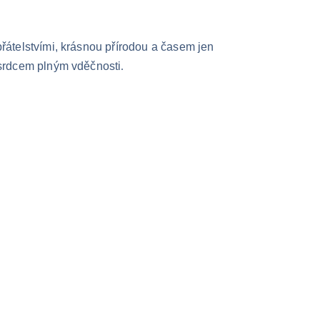
řátelstvími, krásnou přírodou a časem jen 
 srdcem plným vděčnosti
.