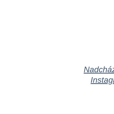
Nadcház
Instag