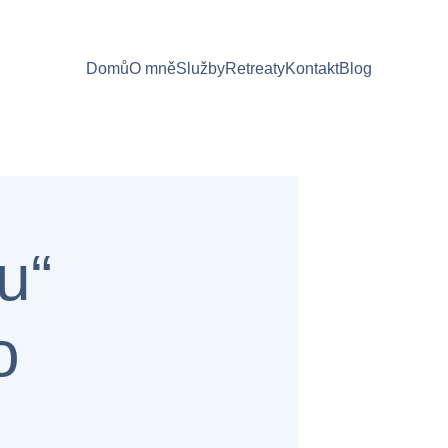
Domů
O mně
Služby
Retreaty
Kontakt
Blog
“  
o 