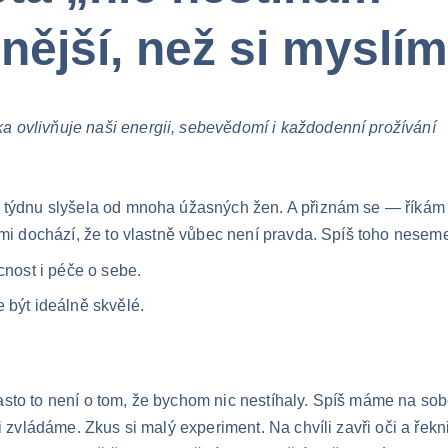
ější, než si myslí
 ovlivňuje naši energii, sebevědomí i každodenní prožívání
 týdnu slyšela od mnoha úžasných žen. A přiznám se — říkám s
c mi dochází, že to vlastně vůbec není pravda. Spíš toho nese
ácnost i péče o sebe.
e být ideálně skvělé.
to to není o tom, že bychom nic nestíhaly. Spíš máme na sobě t
i zvládáme. Zkus si malý experiment. Na chvíli zavři oči a řekni 