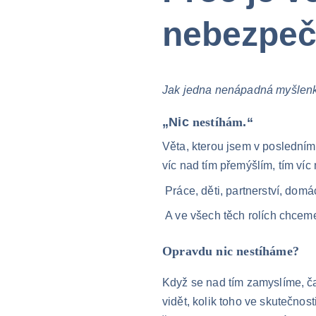
nebezpečn
Jak jedna nenápadná myšlenka
„Nic 
nestíhám
.“
Věta, kterou jsem v posledním
víc nad tím přemýšlím, tím ví
 Práce, děti, partnerství, dom
 A ve všech těch rolích chcem
Opravdu nic nestíháme?
Když se nad tím zamyslíme, čas
vidět, kolik toho ve skutečnost