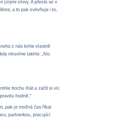
n jinými slovy. A přesto se v 
íme, a to pak ovlivňuje i to, 
noho z nás tohle vlastně 
kdy mluvíme takhle: „Nic 
hle trochu lhát a začít si víc 
opravdu hodně.”
mou, partnerkou, pracující 