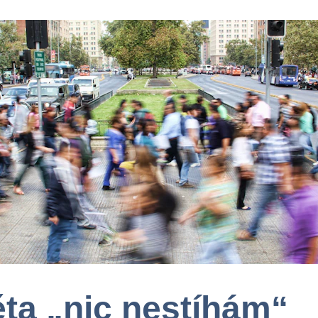
ěta „nic nestíhám“ 