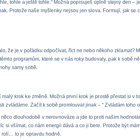
le, tohle a ještě tohle.“ Možná popisuješ úplně stejný den – je
nak. Protože naše myšlenky nejsou jen slova. Formují, jak se cít
alo, že je v pořádku odpočívat, říct ne nebo někoho zklamat? M
i těmto programům, které se v nás roky budovaly, pak k sobě ně
 nohy samy sobě.
malý krok ke změně. Možná první krok je prostě přestat si v tom
osti zvládáme. Začít k sobě promlouvat jinak – “ Zvládám toho 
 víc si všímat, co nám energii dává a co ji bere. Protože být má
 rolí… to je opravdu hodně.