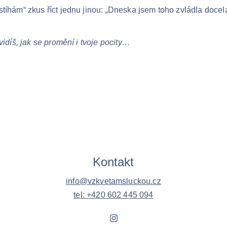
tíhám“ zkus říct jednu jinou: „Dneska jsem toho zvládla docela
vidíš, jak se promění i tvoje pocity…
Kontakt
info@vzkvetamsluckou.cz
tel: +420 602 445 094