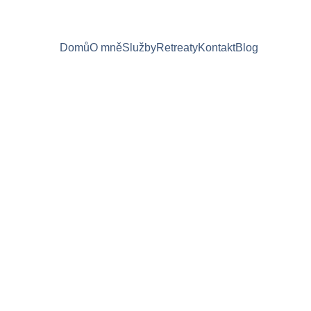
Domů
O mně
Služby
Retreaty
Kontakt
Blog
než si