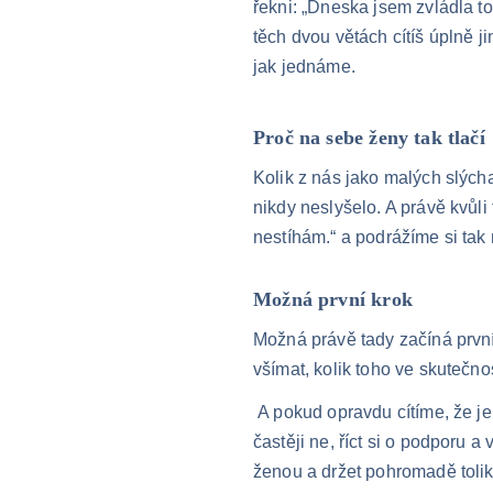
řekni: „Dneska jsem zvládla toh
těch dvou větách cítíš úplně ji
jak jednáme.
Proč na sebe ženy tak tlačí
Kolik z nás jako malých slých
nikdy neslyšelo. A právě kvůl
nestíhám.“ a podrážíme si tak
Možná první krok
Možná právě tady začíná první 
všímat, kolik toho ve skutečn
 A pokud opravdu cítíme, že je něco dlouhodobě v nerovnováze a jde to proti našim hodnotám, pak je možná čas říkat 
častěji ne, říct si o podporu a
ženou a držet pohromadě tolik