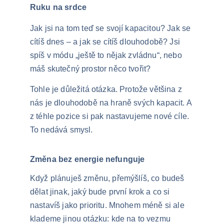
Ruku na srdce
Jak jsi na tom teď se svojí kapacitou? Jak se 
cítíš dnes – a jak se cítíš dlouhodobě? Jsi 
spíš v módu „ještě to nějak zvládnu“, nebo 
máš skutečný prostor něco tvořit?
Tohle je důležitá otázka. Protože většina z 
nás je dlouhodobě na hraně svých kapacit. A 
z téhle pozice si pak nastavujeme nové cíle. 
To nedává smysl.
Změna bez energie nefunguje
Když plánuješ změnu, přemýšlíš, co budeš 
dělat jinak, jaký bude první krok a co si 
nastavíš jako prioritu. Mnohem méně si ale 
klademe jinou otázku: kde na to vezmu 