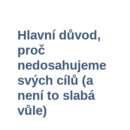
4/22/2024
2 min read
Hlavní důvod, 
proč 
nedosahujeme 
svých cílů (a 
není to slabá 
vůle)